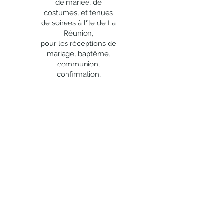
pour garantir le retour du matériel
de mariée, de
produit.
loué.
costumes, et tenues
de soirées à l'île de La
Vous voulez modifier votre commande
Réunion,
?
Vous pouvez changer les produits ou les
pour les réceptions de
quantités jusqu'aux dates suivantes :
mariage, baptême,
20 jours avant le jour de livraison
communion,
pour tout règlement du solde par
confirmation,
chèque,
anniversaire et les
8 jours avant le jour de livraison
événements
pour tout règlement du solde par
d'entreprise.
carte bancaire,
48h avant le jour de livraison (sauf
Original EVENT
vous
produits exceptionnels mentionnés sur
propose la location
le bon de commande final) pour tout
de
:
règlement du solde en espèces.
nappes, housses de
chaise, nœuds de
chaise, accessoires de
déco, vases,
chandeliers, vaisselle,
chaises, mobilier,
guirlandes lumineuses,