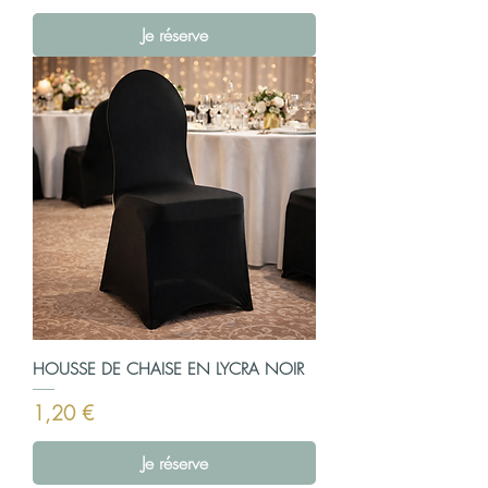
Je réserve
HOUSSE DE CHAISE EN LYCRA NOIR
Prix
1,20 €
Je réserve