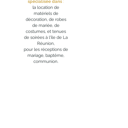
spécialisée dans
:
l
a location de
matériels de
décoration, de robes
de mariée, de
costumes, et tenues
de soirées à l'île de La
Réunion,
pour les réceptions de
mariage, baptême,
communion,
confirmation,
anniversaire et les
événements
d'entreprise.
Original EVENT
vous
propose la location
de
:
nappes, housses de
chaise, nœuds de
chaise, accessoires de