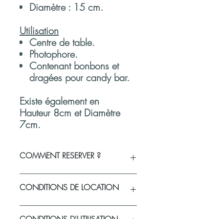
Diamètre : 15 cm.
Utilisation
Centre de table.
Photophore.
Contenant bonbons et
dragées pour candy bar.
Existe également en
Hauteur 8cm et Diamètre
7cm.
COMMENT RESERVER ?
Vous souhaitez réserver un produit ou
CONDITIONS DE LOCATION
vérifier sa disponibilité pour votre
événement
?
Sélectionnez vos produits et la
Politique de livraison du matériel loué