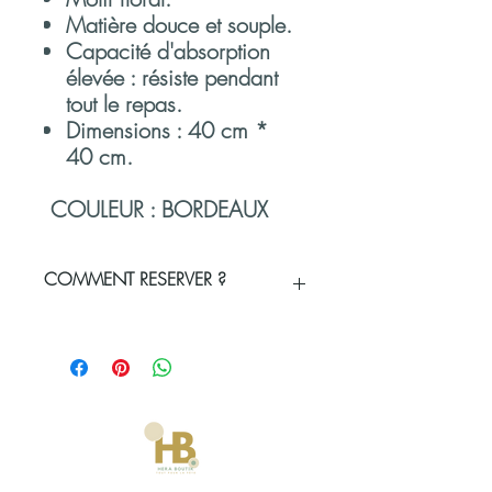
Matière douce et souple.
Capacité d'absorption
élevée : résiste pendant
tout le repas.
Dimensions : 40 cm *
40 cm.
COULEUR : BORDEAUX
COMMENT RESERVER ?
Vous souhaitez réserver un produit ou
vérifier sa disponibilité pour votre
événement
?
Sélectionnez vos produits et la
quantité souhaitée.
Remplissez votre panier et validez-le
en renseignant tous les champs