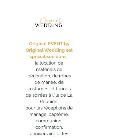
obligatoires. Aucun paiement en ligne
ne vous sera demandé car il s'agit
d'une demande de réservation sans
engagement.
Dès réception de votre
demande, notre service commercial
vérifiera la disponibilité des produits
Original EVENT
by
pour votre date et vous contactera
Original Wedding
est
pour faire le point sur votre demande.
spécialisée dans
:
l
a location de
Vous souhaitez valider votre commande
matériels de
?
décoration, de robes
Si vous acceptez le devis, un
de mariée, de
acompte de 40% du montant de la
costumes, et tenues
commande sera exigé afin de
de soirées à l'île de La
bloquer les produits pour vous.
Réunion,
Le solde se fera le jour de la livraison
pour les réceptions de
des produits au plus tard,
mariage, baptême,
accompagné d'un chèque de caution
communion,
en cas de location de matériel.
confirmation,
anniversaire et les
Vous voulez modifier votre commande
?