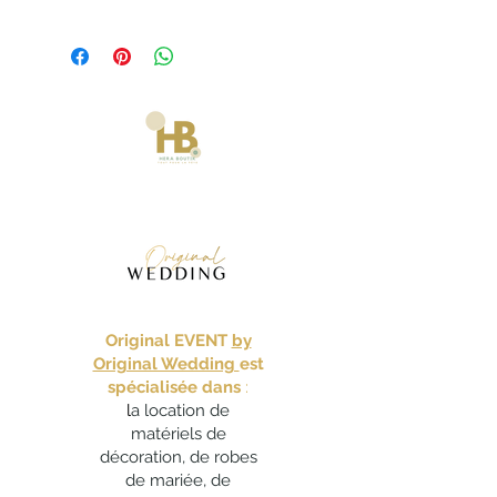
Vous souhaitez réserver un produit ou
vérifier sa disponibilité pour votre
événement
?
Sélectionnez vos produits et la
quantité souhaitée.
Remplissez votre panier et validez-le
en renseignant tous les champs
obligatoires. Aucun paiement en ligne
ne vous sera demandé car il s'agit
d'une demande de réservation sans
engagement.
Dès réception de votre
demande, notre service commercial
vérifiera la disponibilité des produits
Original EVENT
by
pour votre date et vous contactera
Original Wedding
est
pour faire le point sur votre demande.
spécialisée dans
:
l
a location de
Vous souhaitez valider votre commande
matériels de
?
décoration, de robes
Si vous acceptez le devis, un
de mariée, de
acompte de 40% du montant de la