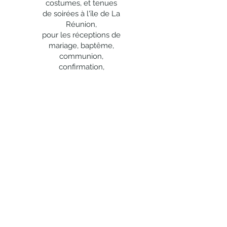
costumes, et tenues
commande sera exigé afin de
de soirées à l'île de La
bloquer les produits pour vous.
Réunion,
Le solde se fera le jour de la livraison
pour les réceptions de
des produits au plus tard,
mariage, baptême,
accompagné d'un chèque de caution
communion,
en cas de location de matériel.
confirmation,
anniversaire et les
Vous voulez modifier votre commande
?
événements
Vous pouvez changer les produits ou les
d'entreprise.
quantités jusqu'aux dates suivantes :
20 jours avant le jour de livraison
Original EVENT
vous
pour tout règlement du solde par
propose la location
chèque,
de
:
8 jours avant le jour de livraison
nappes, housses de
pour tout règlement du solde par
chaise, nœuds de
carte bancaire,
chaise, accessoires de
48h avant le jour de livraison (sauf
déco, vases,
produits exceptionnels mentionnés sur
chandeliers, vaisselle,
le bon de commande final) pour tout
chaises, mobilier,
règlement du solde en espèces.
guirlandes lumineuses,
tentures, voilages, etc.