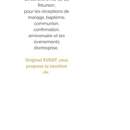
Vous voulez modifier votre commande
Réunion,
?
Vous pouvez changer les produits ou les
pour les réceptions de
quantités jusqu'aux dates suivantes :
mariage, baptême,
20 jours avant le jour de livraison
communion,
pour tout règlement du solde par
confirmation,
chèque,
anniversaire et les
8 jours avant le jour de livraison
événements
pour tout règlement du solde par
d'entreprise.
carte bancaire,
48h avant le jour de livraison (sauf
Original EVENT
vous
produits exceptionnels mentionnés sur
propose la location
le bon de commande final) pour tout
de
:
règlement du solde en espèces.
nappes, housses de
chaise, nœuds de
chaise, accessoires de
déco, vases,
chandeliers, vaisselle,
chaises, mobilier,
guirlandes lumineuses,
tentures, voilages, etc.