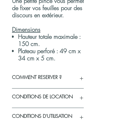
Une petite pince vous permet
de fixer vos feuilles pour des
discours en extérieur.
Dimensions
Hauteur totale maximale :
150 cm.
Plateau perforé : 49 cm x
34 cm x 5 cm.
COMMENT RESERVER ?
Vous souhaitez réserver un produit ou
CONDITIONS DE LOCATION
vérifier sa disponibilité pour votre
événement
?
Sélectionnez vos produits et la
Politique de livraison du matériel loué
CONDITIONS D'UTILISATION
quantité souhaitée.
Les produits sont à retirer et à ramener à
Remplissez votre panier et validez-le
la boutique sur rendez-vous :
en renseignant tous les champs
Retrait le jeudi
: un état des lieux du
Comment prendre soin du matériel loué
?