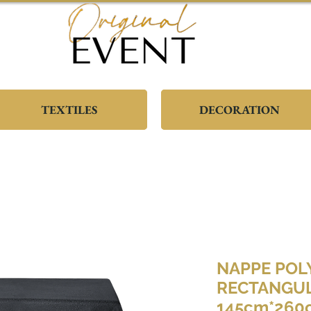
TEXTILES
DECORATION
NAPPE POL
RECTANGUL
145cm*260