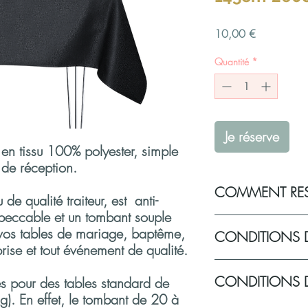
Prix
10,00 €
Quantité
*
Je réserve
en tissu 100% polyester, simple
s de réception.
COMMENT RES
de qualité traiteur, est anti-
mpeccable et un tombant souple
Vous souhaitez réserver 
 vos tables de mariage, baptême,
CONDITIONS 
pour votre événement
ise et tout événement de qualité.
Sélectionnez vos pro
Remplissez votre pan
Politique de livraison d
CONDITIONS D
les champs obligato
s pour des tables standard de
Les produits sont à reti
vous sera demandé 
rendez-vous :
). En effet, le tombant de 20 à