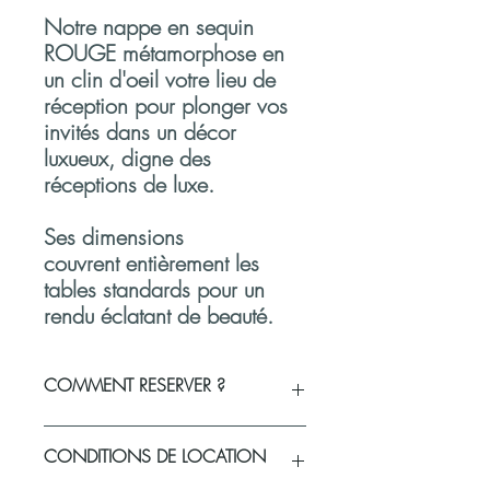
Notre nappe en sequin
ROUGE métamorphose en
un clin d'oeil votre lieu de
réception pour plonger vos
invités dans un décor
luxueux, digne des
réceptions de luxe.
Ses dimensions
couvrent entièrement les
tables standards pour un
rendu éclatant de beauté.
COMMENT RESERVER ?
Vous souhaitez réserver un produit ou
CONDITIONS DE LOCATION
vérifier sa disponibilité pour votre
événement
?