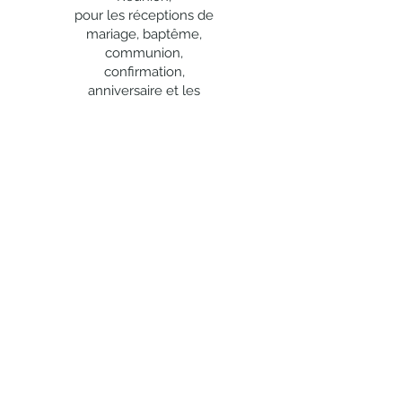
Vous pouvez changer les produits ou les
pour les réceptions de
quantités jusqu'aux dates suivantes :
mariage, baptême,
20 jours avant le jour de livraison
communion,
pour tout règlement du solde par
confirmation,
chèque,
anniversaire et les
8 jours avant le jour de livraison
événements
pour tout règlement du solde par
d'entreprise.
carte bancaire,
48h avant le jour de livraison (sauf
Original EVENT
vous
produits exceptionnels mentionnés sur
propose la location
le bon de commande final) pour tout
de
:
règlement du solde en espèces.
nappes, housses de
chaise, nœuds de
chaise, accessoires de
déco, vases,
chandeliers, vaisselle,
chaises, mobilier,
guirlandes lumineuses,
tentures, voilages, etc.
Restons connectés !