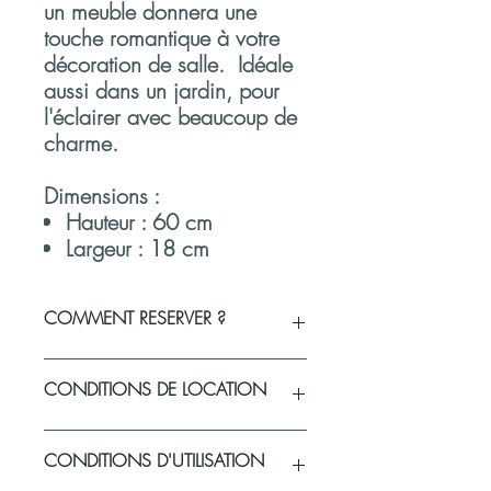
un meuble donnera une
touche romantique à votre
décoration de salle. Idéale
aussi dans un jardin, pour
l'éclairer avec beaucoup de
charme.
Dimensions :
Hauteur : 60 cm
Largeur : 18 cm
COMMENT RESERVER ?
Vous souhaitez réserver un produit ou
CONDITIONS DE LOCATION
vérifier sa disponibilité pour votre
événement
?
Sélectionnez vos produits et la
Politique de livraison du matériel loué
CONDITIONS D'UTILISATION
quantité souhaitée.
Les produits sont à retirer et à ramener à
Remplissez votre panier et validez-le
la boutique sur rendez-vous :