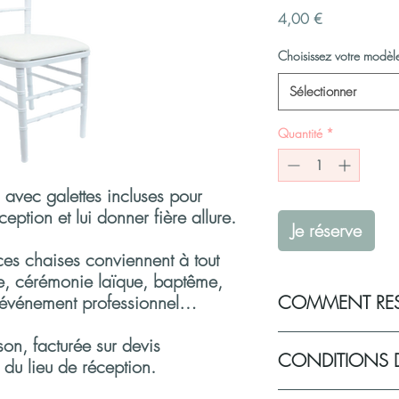
Prix
4,00 €
Choisissez votre modèl
Sélectionner
Quantité
*
 avec galettes incluses pour
ception et lui donner fière allure.
Je réserve
ces chaises conviennent à tout
e, cérémonie laïque, baptême,
 événement professionnel…
COMMENT RES
Vous souhaitez réserver 
aison, facturée sur devis
CONDITIONS 
pour votre événement
 du lieu de réception.
Sélectionnez vos pro
Remplissez votre pan
Politique de livraison d