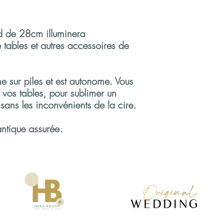
commercial vérifiera
votre date et vous c
demande.
d de 28cm illuminera
tables et autres accessoires de
Vous souhaitez valide
Si vous acceptez l
montant de la comm
ne sur piles et est autonome. Vous
produits pour vous.
Le solde se fera le j
r vos tables, pour sublimer un
tard, accompagné d
sans les inconvénients de la cire.
location de matérie
ntique assurée.
Vous voulez modifier 
Vous pouvez changer le
dates suivantes :
20 jours avant le jo
solde par chèque,
8 jours avant le jou
solde par carte ban
48h avant le jour de
mentionnés sur le b