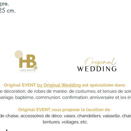
pre.
commercial vérifiera
 25 cm.
votre date et vous c
demande.
Vous souhaitez valide
Si vous acceptez l
montant de la comm
produits pour vous.
Le solde se fera le j
tard, accompagné d
location de matérie
Vous voulez modifier 
Vous pouvez changer le
Original EVENT
by Original Wedding
est spécialisée dans
:
dates suivantes :
de décoration, de robes de mariée, de costumes, et tenues de soir
20 jours avant le jo
mariage, baptême, communion, confirmation, anniversaire et les 
solde par chèque,
8 jours avant le jou
Original EVENT
vous propose la location de
:
solde par carte ban
chaise, accessoires de déco, vases, chandeliers, vaisselle, chais
48h avant le jour de
tentures, voilages, etc.
mentionnés sur le b