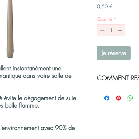
Prix
0,50 €
Quantité
*
Je réserve
llent instantanément une
antique dans votre salle de
COMMENT RES
Vous souhaitez réserver 
é évite le dégagement de suie,
pour votre événement
rès belle flamme.
Sélectionnez vos pro
Remplissez votre pan
les champs obligato
vous sera demandé 
 l'environnement avec 90% de
réservation sans e
Dès réception de vo