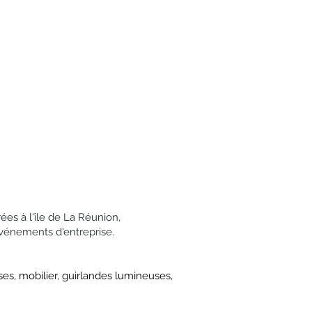
 la disponibilité des produits pour
ontactera pour faire le point sur votre
r votre commande
?
e devis, un acompte de 40% du
ande sera exigé afin de bloquer les
our de la livraison des produits au plus
'un chèque de caution en cas de
l.
votre commande
?
s produits ou les quantités jusqu'aux
ées à l'île de La Réunion,
ur de livraison pour tout règlement du
événements d'entreprise.
r de livraison pour tout règlement du
caire,
es, mobilier, guirlandes lumineuses,
 livraison (sauf produits exceptionnels
on de commande final) pour tout