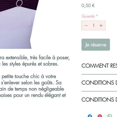
Prix
0,50 €
Quantité
*
Je réserve
 extensible, très facile à poser,
 les styles épurés et sobres.
COMMENT RES
petite touche chic à votre
Vous souhaitez réserver 
s'enlever selon les goûts. Sa
CONDITIONS 
pour votre événement
gain de temps non négligeable
Sélectionnez vos pro
Remplissez votre pan
chaises pour un rendu élégant et
Politique de livraison d
CONDITIONS D
les champs obligato
Les produits sont à reti
vous sera demandé 
rendez-vous :
réservation sans e
Retrait le jeudi
: un é
Comment choisir vos n
Dès réception de vo
ensemble après exa
Le noeud de chaise app